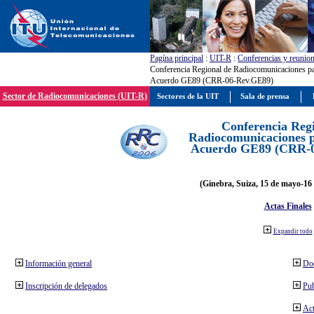
Pagína principal
:
UIT-R
:
Conferencias y reunio
Conferencia Regional de Radiocomunicaciones par
Acuerdo GE89 (CRR-06-Rev.GE89)
Sector de Radiocomunicaciones (UIT-R)
Sectores de la UIT
Sala de prensa
Conferencia Reg
Radiocomunicaciones pa
Acuerdo GE89 (CRR-
(Ginebra, Suiza, 15 de mayo-16 
Actas Finales
Expandir todo
Información general
Do
Inscripción de delegados
Pub
Act