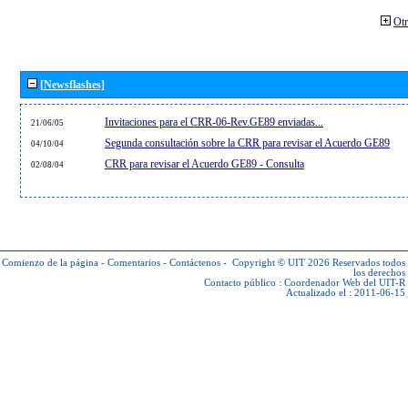
Otr
[Newsflashes]
Invitaciones para el CRR-06-Rev.GE89 enviadas...
21/06/05
Segunda consultación sobre la CRR para revisar el Acuerdo GE89
04/10/04
CRR para revisar el Acuerdo GE89 - Consulta
02/08/04
Comienzo de la página
-
Comentarios
-
Contáctenos
-
Copyright © UIT 2026
Reservados todos
los derechos
Contacto público :
Coordenador Web del UIT-R
Actualizado el : 2011-06-15