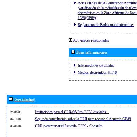
Actas Finales de la Conferencia Administ
planificación de la radiodifusión de telev
decimétricas en la Zona Africana de Radi
1989(GE89)
Reglamento de Radiocommunicaciones
Actividades relacionadas
Otras informaciones
Informaciones de utilidad
Medios electrónicos UIT-R
[Newsflashes]
Invitaciones para el CRR-06-Rev.GE89 enviadas...
21/06/05
Segunda consultación sobre la CRR para revisar el Acuerdo GE89
04/10/04
CRR para revisar el Acuerdo GE89 - Consulta
02/08/04