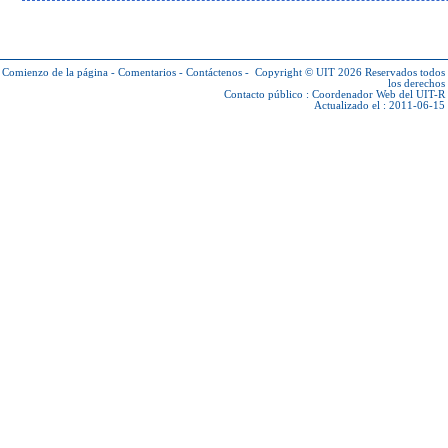
Comienzo de la página
-
Comentarios
-
Contáctenos
-
Copyright © UIT 2026
Reservados todos
los derechos
Contacto público :
Coordenador Web del UIT-R
Actualizado el : 2011-06-15