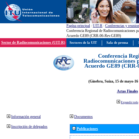
Pagína principal
:
UIT-R
:
Conferencias y reunio
Conferencia Regional de Radiocomunicaciones par
Acuerdo GE89 (CRR-06-Rev.GE89)
Sector de Radiocomunicaciones (UIT-R)
Sectores de la UIT
Sala de prensa
Conferencia Reg
Radiocomunicaciones pa
Acuerdo GE89 (CRR-
(Ginebra, Suiza, 15 de mayo-16 
Actas Finales
Expandir todo
Información general
Documentos
Inscripción de delegados
Publicaciones