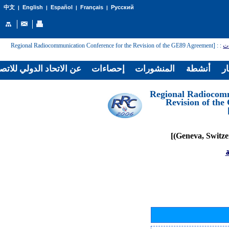
English
Español
Français
Русский
中文
|
|
|
|
: [Regional Radiocommunication Conference for the Revision of the GE89 Agreement
:
ات
ار
أنشطة
المنشورات
إحصاءات
عن الاتحاد الدولي للاتص
[Regional Radiocom
Revision of th
ة