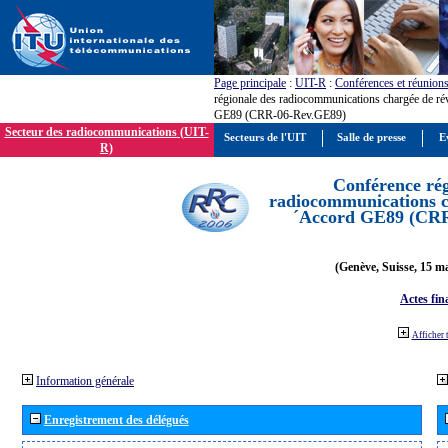
Page principale
:
UIT-R
:
Conférences et réunion
régionale des radiocommunications chargée de ré
GE89 (CRR-06-Rev.GE89)
Secteur des radiocommunications (UIT-
Secteurs de l'UIT
Salle de presse
E
R)
Conférence rég
radiocommunications ch
´Accord GE89 (CR
(Genève, Suisse, 15 ma
Actes fin
Afficher 
Information générale
Enregistrement des délégués