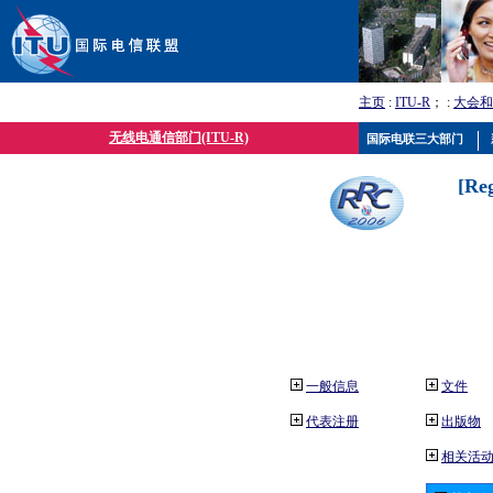
主页
:
ITU-R
； :
大会和
无线电通信部门(ITU-R)
国际电联三大部门
[Re
一般信息
文件
代表注册
出版物
相关活