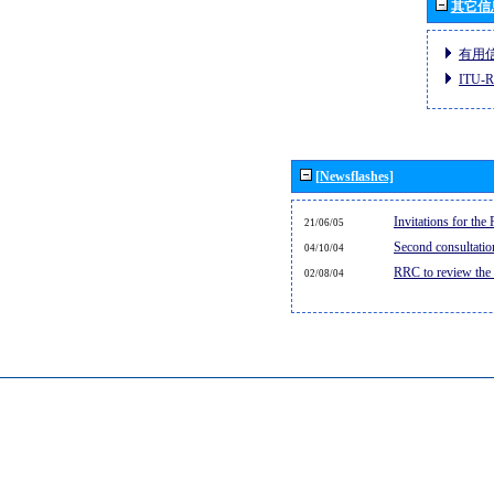
其它信
有用
ITU
[Newsflashes]
Invitations for th
21/06/05
Second consultati
04/10/04
RRC to review the
02/08/04