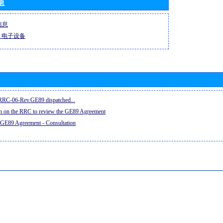
息
信息
-R 电子设备
e RRC-06-Rev.GE89 dispatched...
on on the RRC to review the GE89 Agreement
 GE89 Agreement - Consultation