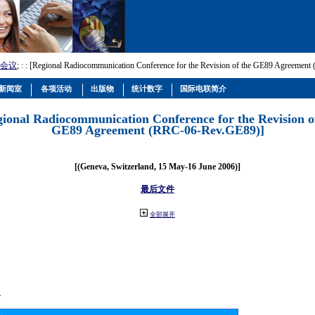
会议
; :
: [Regional Radiocommunication Conference for the Revision of the GE89 Agreemen
新闻室
各项活动
出版物
统计数字
国际电联简介
gional Radiocommunication Conference for the Revision o
GE89 Agreement (RRC-06-Rev.GE89)]
[(Geneva, Switzerland, 15 May-16 June 2006)]
最后文件
全部展开
动