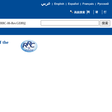
عربي
English
Español
Français
Русский
|
|
|
|
高级搜索
t (RRC-06-Rev.GE89)]
f the