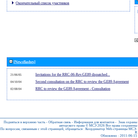
Окончательный список участников
[Newsflashes]
Invitations for the RRC-06-Rev.GE89 dispatched...
21/06/05
Second consultation on the RRC to review the GE89 Agreement
04/10/04
RRC to review the GE89 Agreement - Consultation
02/08/04
Подняться в верхнюю часть
-
Обратная связь
-
Информация для контактов
-
Знак охраны
авторского права © МСЭ 2026
Все права сохранены
По вопросам, связанным с этой страницей, обращаться :
Координатор Web-страницы МСЭ-
R
Обновлено : 2011-06-15