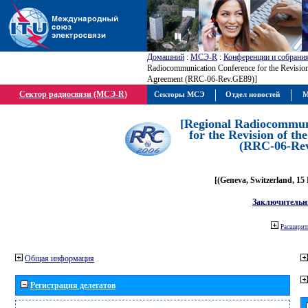
Домашний
:
МСЭ-R
:
Конференции и собрани
Radiocommunication Conference for the Revisio
Agreement (RRC-06-Rev.GE89)]
Сектор радиосвязи (МСЭ-R)
Секторы МСЭ
Отдел новостей
М
[Regional Radiocommun
for the Revision of t
(RRC-06-Re
[(Geneva, Switzerland, 15
Заключительн
Расширить
Общая информация
Регистрация делегатов