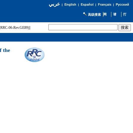
عربي
English
Español
Français
Русский
|
|
|
|
高级搜索
t (RRC-06-Rev.GE89)]
f the