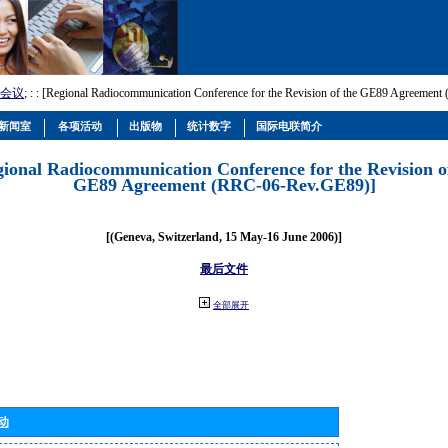
会议
; :
: [Regional Radiocommunication Conference for the Revision of the GE89 Agreemen
新闻室
各项活动
出版物
统计数字
国际电联简介
gional Radiocommunication Conference for the Revision o
GE89 Agreement (RRC-06-Rev.GE89)]
[(Geneva, Switzerland, 15 May-16 June 2006)]
最后文件
全部展开
动