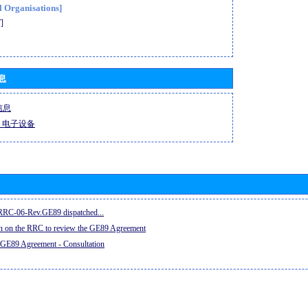
l Organisations]
]
息
信息
-R 电子设备
e RRC-06-Rev.GE89 dispatched...
on on the RRC to review the GE89 Agreement
 GE89 Agreement - Consultation