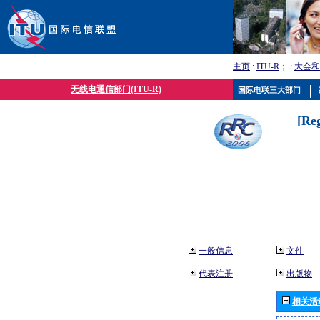
主页
:
ITU-R
； :
大会和
无线电通信部门(ITU-R)
国际电联三大部门
[Re
一般信息
文件
代表注册
出版物
相关活