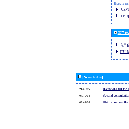
[Regiona
[CEPT
[EBU]
其它信
有用
ITU
[Newsflashes]
Invitations for th
21/06/05
Second consultati
04/10/04
RRC to review the
02/08/04