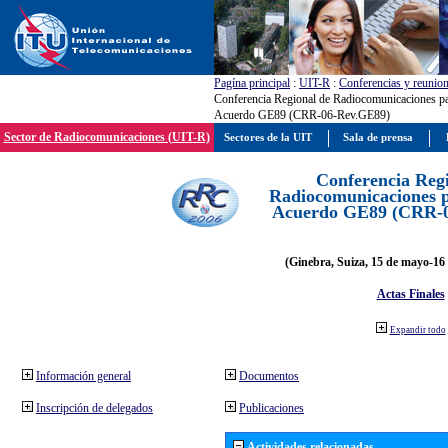
Pagína principal
:
UIT-R
:
Conferencias y reunio
Conferencia Regional de Radiocomunicaciones par
Acuerdo GE89 (CRR-06-Rev.GE89)
Sector de Radiocomunicaciones (UIT-R)
Sectores de la UIT
Sala de prensa
Conferencia Reg
Radiocomunicaciones pa
Acuerdo GE89 (CRR-
(Ginebra, Suiza, 15 de mayo-16 
Actas Finales
Expandir todo
Información general
Documentos
Inscripción de delegados
Publicaciones
Actividades relacionadas