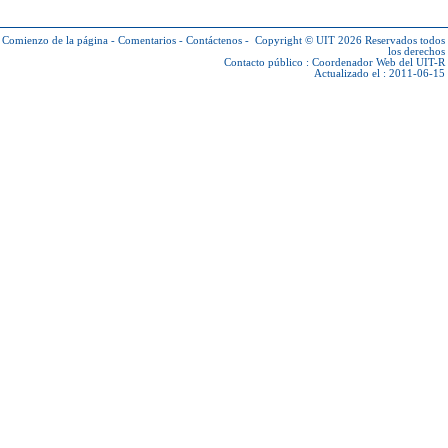
Comienzo de la página
-
Comentarios
-
Contáctenos
-
Copyright © UIT 2026
Reservados todos
los derechos
Contacto público :
Coordenador Web del UIT-R
Actualizado el : 2011-06-15