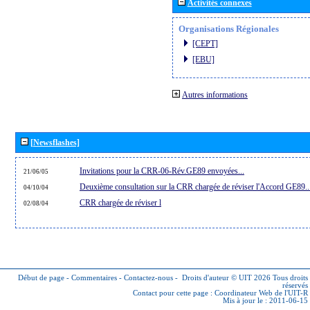
Activités connexes
Organisations Régionales
[CEPT]
[EBU]
Autres informations
[Newsflashes]
Invitations pour la CRR-06-Rév.GE89 envoyées...
21/06/05
Deuxième consultation sur la CRR chargée de réviser l'Accord GE89..
04/10/04
CRR chargée de réviser l
02/08/04
Début de page
-
Commentaires
-
Contactez-nous
-
Droits d'auteur © UIT 2026
Tous droits
réservés
Contact pour cette page :
Coordinateur Web de l'UIT-R
Mis à jour le : 2011-06-15