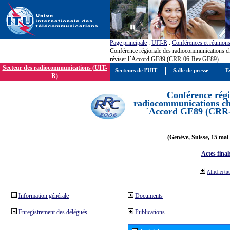
Page principale
:
UIT-R
:
Conférences et réunion
Conférence régionale des radiocommunications c
réviser l´Accord GE89 (CRR-06-Rev.GE89)
Secteur des radiocommunications (UIT-
Secteurs de l'UIT
Salle de presse
E
R)
Conférence régi
radiocommunications cha
´Accord GE89 (CRR
(Genève, Suisse, 15 mai
Actes final
Afficher to
Information générale
Documents
Enregistrement des délégués
Publications