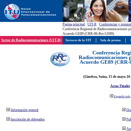
Pagína principal
:
UIT-R
:
Conferencias y reunio
Conferencia Regional de Radiocomunicaciones par
Acuerdo GE89 (CRR-06-Rev.GE89)
Sector de Radiocomunicaciones (UIT-R)
Sectores de la UIT
Sala de prensa
Conferencia Reg
Radiocomunicaciones pa
Acuerdo GE89 (CRR-
(Ginebra, Suiza, 15 de mayo-16 
Actas Finales
Expandir todo
Información general
Do
Inscripción de delegados
Pub
Act