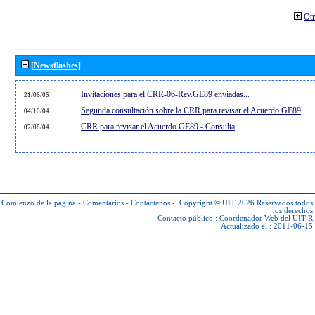
Otr
[Newsflashes]
Invitaciones para el CRR-06-Rev.GE89 enviadas...
21/06/05
Segunda consultación sobre la CRR para revisar el Acuerdo GE89
04/10/04
CRR para revisar el Acuerdo GE89 - Consulta
02/08/04
Comienzo de la página
-
Comentarios
-
Contáctenos
-
Copyright © UIT 2026
Reservados todos
los derechos
Contacto público :
Coordenador Web del UIT-R
Actualizado el : 2011-06-15