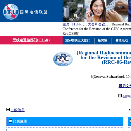
主页
:
ITU-R
； :
大会和会议
; :
: [Regional Ra
Conference for the Revision of the GE89 Agree
Rev.GE89)]
无线电通信部门(ITU-R)
国际电联三大部门
新闻室
各项活动
[Regional Radiocommun
for the Revision of t
(RRC-06-Re
[(Geneva, Switzerland, 15
最后文
全部展
一般信息
代表注册