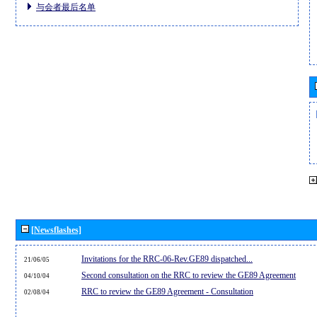
与会者最后名单
[Newsflashes]
Invitations for the RRC-06-Rev.GE89 dispatched...
21/06/05
Second consultation on the RRC to review the GE89 Agreement
04/10/04
RRC to review the GE89 Agreement - Consultation
02/08/04