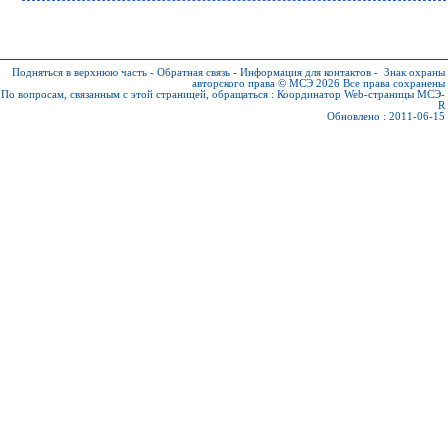
Подняться в верхнюю часть
-
Обратная связь
-
Информация для контактов
-
Знак охраны
авторского права © МСЭ 2026
Все права сохранены
По вопросам, связанным с этой страницей, обращаться :
Координатор Web-страницы МСЭ-
R
Обновлено : 2011-06-15