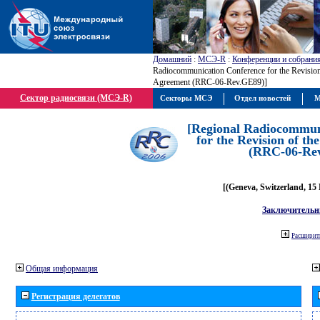
Домашний
:
МСЭ-R
:
Конференции и собрани
Radiocommunication Conference for the Revisio
Agreement (RRC-06-Rev.GE89)]
Сектор радиосвязи (МСЭ-R)
Секторы МСЭ
Отдел новостей
М
[Regional Radiocommun
for the Revision of t
(RRC-06-Re
[(Geneva, Switzerland, 15
Заключительн
Расширить
Общая информация
Регистрация делегатов