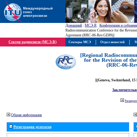
Домашний
:
МСЭ-R
:
Конференции и собрани
Radiocommunication Conference for the Revisio
Agreement (RRC-06-Rev.GE89)]
Сектор радиосвязи (МСЭ-R)
Секторы МСЭ
Отдел новостей
М
[Regional Radiocommun
for the Revision of t
(RRC-06-Re
[(Geneva, Switzerland, 15
Заключительн
Расширить
Общая информация
Регистрация делегатов