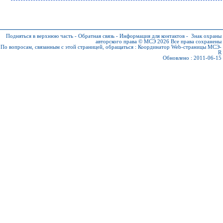
Подняться в верхнюю часть
-
Обратная связь
-
Информация для контактов
-
Знак охраны
авторского права © МСЭ 2026
Все права сохранены
По вопросам, связанным с этой страницей, обращаться :
Координатор Web-страницы МСЭ-
R
Обновлено : 2011-06-15