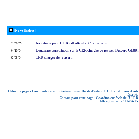
[Newsflashes]
Invitations pour la CRR-06-Rév.GE89 envoyées...
21/06/05
Deuxième consultation sur la CRR chargée de réviser l'Accord GE89..
04/10/04
CRR chargée de réviser l
02/08/04
Début de page
-
Commentaires
-
Contactez-nous
-
Droits d'auteur © UIT 2026
Tous droits
réservés
Contact pour cette page :
Coordinateur Web de l'UIT-R
Mis à jour le : 2011-06-15