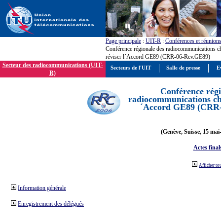
Page principale
:
UIT-R
:
Conférences et réunion
Conférence régionale des radiocommunications c
réviser l´Accord GE89 (CRR-06-Rev.GE89)
Secteur des radiocommunications (UIT-
Secteurs de l'UIT
Salle de presse
E
R)
Conférence régi
radiocommunications cha
´Accord GE89 (CRR
(Genève, Suisse, 15 mai
Actes final
Afficher to
Information générale
Enregistrement des délégués