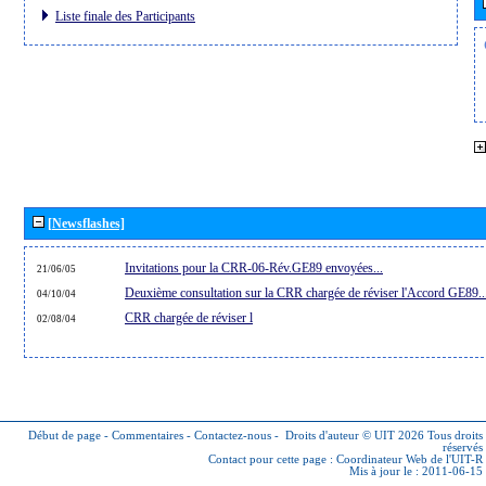
Liste finale des Participants
[Newsflashes]
Invitations pour la CRR-06-Rév.GE89 envoyées...
21/06/05
Deuxième consultation sur la CRR chargée de réviser l'Accord GE89..
04/10/04
CRR chargée de réviser l
02/08/04
Début de page
-
Commentaires
-
Contactez-nous
-
Droits d'auteur © UIT 2026
Tous droits
réservés
Contact pour cette page :
Coordinateur Web de l'UIT-R
Mis à jour le : 2011-06-15