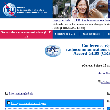
Page principale
:
UIT-R
:
Conférences et réunion
régionale des radiocommunications chargée de ré
GE89 (CRR-06-Rev.GE89)
Secteur des radiocommunications (UIT-
Secteurs de l'UIT
Salle de presse
E
R)
Conférence rég
radiocommunications ch
´Accord GE89 (CR
(Genève, Suisse, 15 ma
Actes fin
Afficher 
Information générale
Enregistrement des délégués