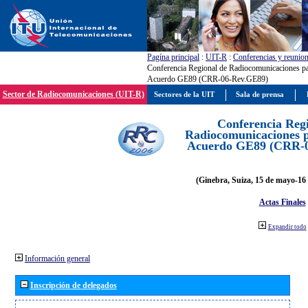
Pagína principal
:
UIT-R
:
Conferencias y reunio
Conferencia Regional de Radiocomunicaciones par
Acuerdo GE89 (CRR-06-Rev.GE89)
Sector de Radiocomunicaciones (UIT-R)
Sectores de la UIT
Sala de prensa
Conferencia Reg
Radiocomunicaciones pa
Acuerdo GE89 (CRR-
(Ginebra, Suiza, 15 de mayo-16 
Actas Finales
Expandir todo
Información general
Inscripción de delegados