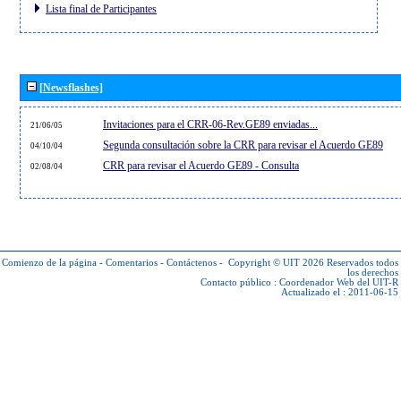
Lista final de Participantes
[Newsflashes]
Invitaciones para el CRR-06-Rev.GE89 enviadas...
21/06/05
Segunda consultación sobre la CRR para revisar el Acuerdo GE89
04/10/04
CRR para revisar el Acuerdo GE89 - Consulta
02/08/04
Comienzo de la página
-
Comentarios
-
Contáctenos
-
Copyright © UIT 2026
Reservados todos
los derechos
Contacto público :
Coordenador Web del UIT-R
Actualizado el : 2011-06-15