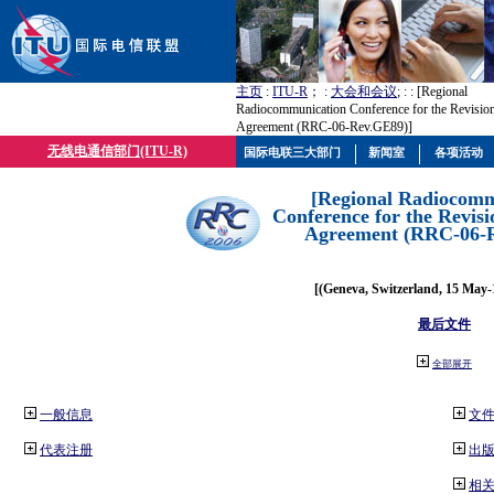
主页
:
ITU-R
； :
大会和会议
; :
: [Regional
Radiocommunication Conference for the Revisio
Agreement (RRC-06-Rev.GE89)]
无线电通信部门(ITU-R)
国际电联三大部门
新闻室
各项活动
[Regional Radiocomm
Conference for the Revisi
Agreement (RRC-06-
[(Geneva, Switzerland, 15 May-
最后文件
全部展开
一般信息
文
代表注册
出
相