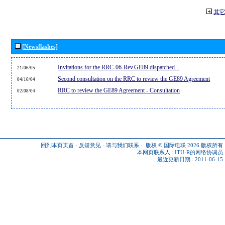
其
[Newsflashes]
Invitations for the RRC-06-Rev.GE89 dispatched...
21/06/05
Second consultation on the RRC to review the GE89 Agreement
04/10/04
RRC to review the GE89 Agreement - Consultation
02/08/04
回到本页页首
-
反馈意见
-
请与我们联系
-
版权 © 国际电联 2026
版权所有
本网页联系人 :
ITU-R的网络协调员
最近更新日期 : 2011-06-15