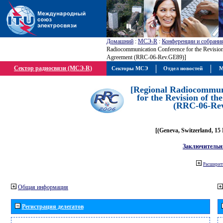
Домашний
:
МСЭ-R
:
Конференции и собрани
Radiocommunication Conference for the Revisio
Agreement (RRC-06-Rev.GE89)]
Сектор радиосвязи (МСЭ-R)
Секторы МСЭ
Отдел новостей
М
[Regional Radiocommun
for the Revision of t
(RRC-06-Re
[(Geneva, Switzerland, 15
Заключительн
Расширить
Общая информация
Регистрация делегатов