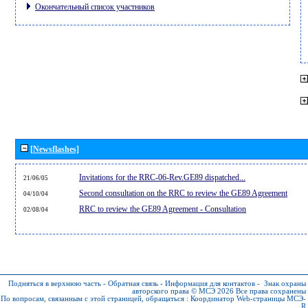
Окончательный список участников
[Newsflashes]
Invitations for the RRC-06-Rev.GE89 dispatched...
21/06/05
Second consultation on the RRC to review the GE89 Agreement
04/10/04
RRC to review the GE89 Agreement - Consultation
02/08/04
Подняться в верхнюю часть
-
Обратная связь
-
Информация для контактов
-
Знак охраны
авторского права © МСЭ 2026
Все права сохранены
По вопросам, связанным с этой страницей, обращаться :
Координатор Web-страницы МСЭ-
R