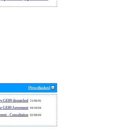
[Newsflashes]
v.GE89 dispatched...
21/06/05
the GE89 Agreement
04/10/04
ent - Consultation
02/08/04