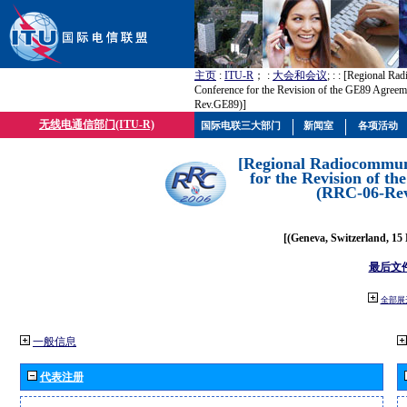
主页
:
ITU-R
； :
大会和会议
; :
: [Regional Ra
Conference for the Revision of the GE89 Agree
Rev.GE89)]
无线电通信部门(ITU-R)
国际电联三大部门
新闻室
各项活动
[Regional Radiocommun
for the Revision of t
(RRC-06-Re
[(Geneva, Switzerland, 15
最后文
全部展
一般信息
代表注册