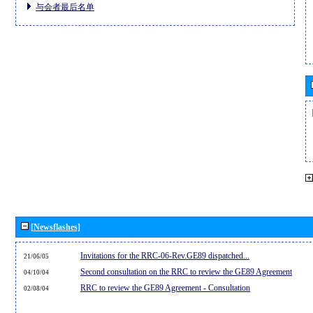
与会者最后名单
[Newsflashes]
Invitations for the RRC-06-Rev.GE89 dispatched...
21/06/05
Second consultation on the RRC to review the GE89 Agreement
04/10/04
RRC to review the GE89 Agreement - Consultation
02/08/04