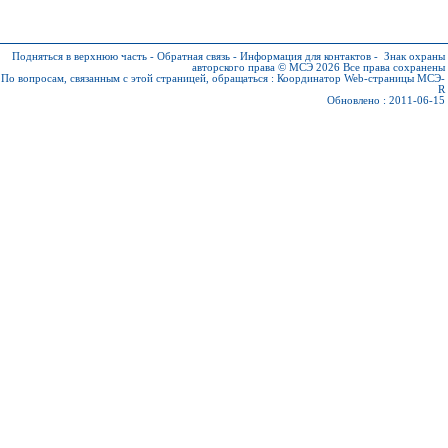
Подняться в верхнюю часть
-
Обратная связь
-
Информация для контактов
-
Знак охраны
авторского права © МСЭ 2026
Все права сохранены
По вопросам, связанным с этой страницей, обращаться :
Координатор Web-страницы МСЭ-
R
Обновлено : 2011-06-15