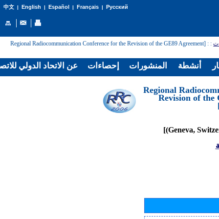
English
Español
Français
Русский
中文
|
|
|
|
: [Regional Radiocommunication Conference for the Revision of the GE89 Agreement
:
ات
ار
أنشطة
المنشورات
إحصاءات
عن الاتحاد الدولي للاتص
[Regional Radiocom
Revision of th
ة