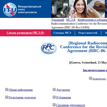
Домашний
:
МСЭ-R
:
Конференции и собрани
Radiocommunication Conference for the Revisio
Agreement (RRC-06-Rev.GE89)]
Сектор радиосвязи (МСЭ-R)
Секторы МСЭ
Отдел новостей
М
[Regional Radiocom
Conference for the Revis
Agreement (RRC-06-
[(Geneva, Switzerland, 15 May
Заключительные 
Расширить все
Общая информация
Документы
Регистрация делегатов
Публикации
Связанная деятельность