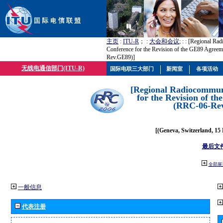
主页
:
ITU-R
； :
大会和会议
; :
: [Regional Ra
Conference for the Revision of the GE89 Agree
Rev.GE89)]
无线电通信部门(ITU-R)
国际电联三大部门
新闻室
各项活动
[Regional Radiocommun
for the Revision of t
(RRC-06-Re
[(Geneva, Switzerland, 15
最后文
全部展
一般信息
代表注册