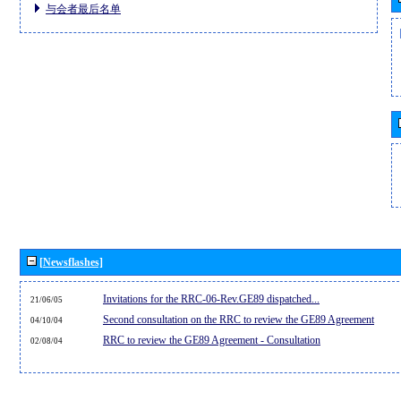
与会者最后名单
[Newsflashes]
Invitations for the RRC-06-Rev.GE89 dispatched...
21/06/05
Second consultation on the RRC to review the GE89 Agreement
04/10/04
RRC to review the GE89 Agreement - Consultation
02/08/04