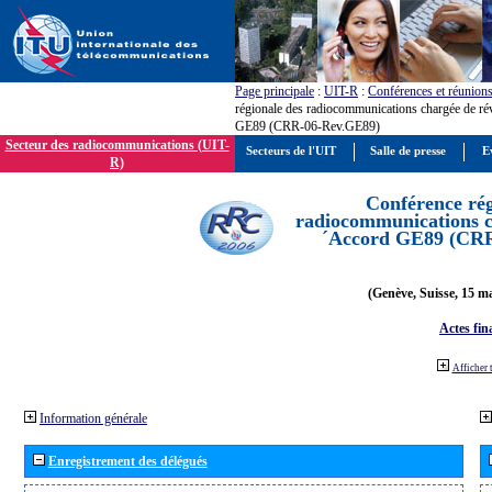
Page principale
:
UIT-R
:
Conférences et réunion
régionale des radiocommunications chargée de ré
GE89 (CRR-06-Rev.GE89)
Secteur des radiocommunications (UIT-
Secteurs de l'UIT
Salle de presse
E
R)
Conférence rég
radiocommunications ch
´Accord GE89 (CR
(Genève, Suisse, 15 ma
Actes fin
Afficher 
Information générale
Enregistrement des délégués