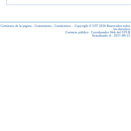
Comienzo de la página
-
Comentarios
-
Contáctenos
-
Copyright © UIT 2026
Reservados todos
los derechos
Contacto público :
Coordenador Web del UIT-R
Actualizado el : 2011-06-15