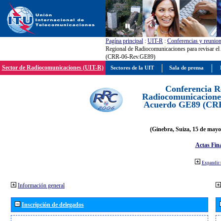
Pagína principal
:
UIT-R
:
Conferencias y reunio
Regional de Radiocomunicaciones para revisar e
(CRR-06-Rev.GE89)
Sector de Radiocomunicaciones (UIT-R)
Sectores de la UIT
Sala de prensa
Conferencia R
Radiocomunicaciones
Acuerdo GE89 (CR
(Ginebra, Suiza, 15 de mayo
Actas Fina
Expandir 
Información general
Inscripción de delegados