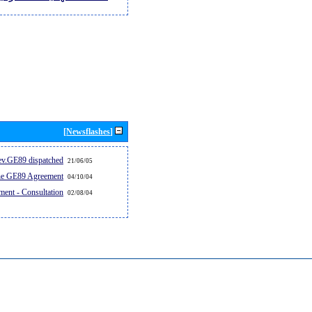
[Newsflashes]
v.GE89 dispatched...
21/06/05
the GE89 Agreement
04/10/04
ent - Consultation
02/08/04