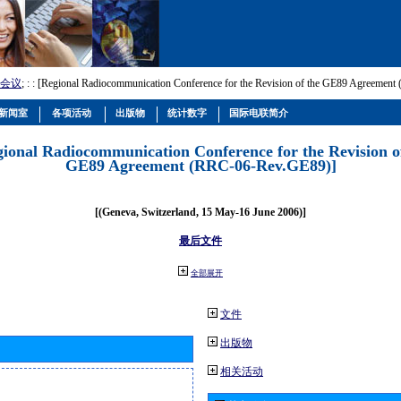
会议
; :
: [Regional Radiocommunication Conference for the Revision of the GE89 Agreemen
新闻室
各项活动
出版物
统计数字
国际电联简介
gional Radiocommunication Conference for the Revision o
GE89 Agreement (RRC-06-Rev.GE89)]
[(Geneva, Switzerland, 15 May-16 June 2006)]
最后文件
全部展开
文件
出版物
相关活动