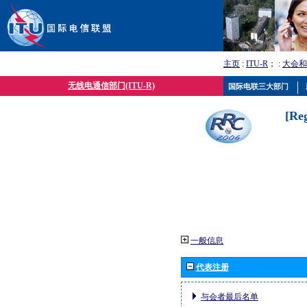
主页
:
ITU-R
； :
大会和
无线电通信部门(ITU-R)
国际电联三大部门
[Re
一般信息
代表注册
与会者最后名单