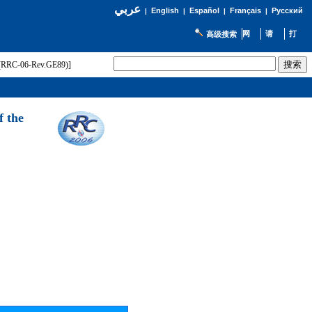
عربي
English
Español
Français
Русский
|
|
|
|
高级搜索
t (RRC-06-Rev.GE89)]
f the