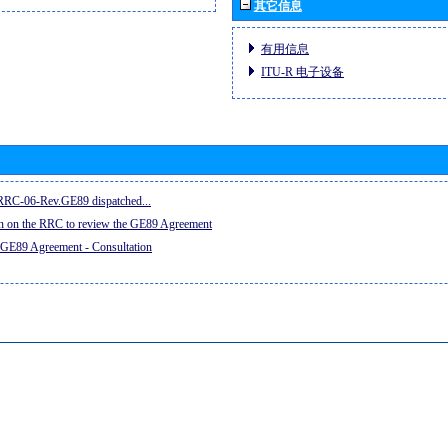
其它信息
有用信息
ITU-R 电子设备
e RRC-06-Rev.GE89 dispatched...
on on the RRC to review the GE89 Agreement
 GE89 Agreement - Consultation