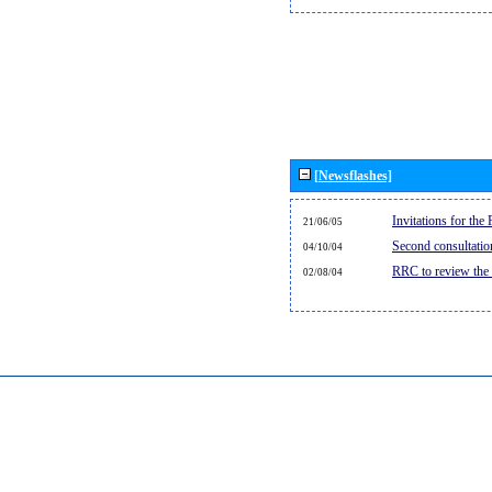
[Newsflashes]
Invitations for th
21/06/05
Second consultati
04/10/04
RRC to review the
02/08/04