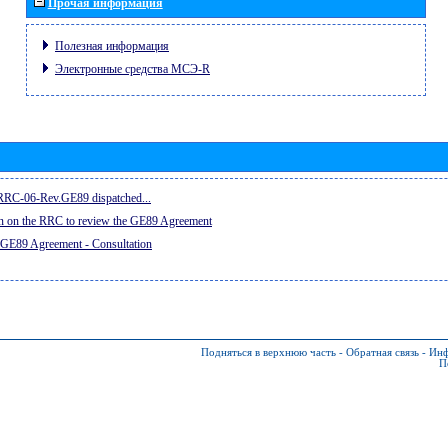
Прочая информация
Полезная информация
Электронные средства МСЭ-R
e RRC-06-Rev.GE89 dispatched...
on on the RRC to review the GE89 Agreement
 GE89 Agreement - Consultation
Подняться в верхнюю часть
-
Обратная связь
-
Инф
П