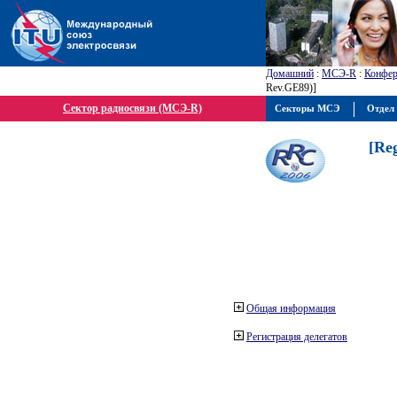
Домашний
:
МСЭ-R
:
Конфер
Rev.GE89)]
Сектор радиосвязи (МСЭ-R)
Секторы МСЭ
Отдел 
[Re
Общая информация
Регистрация делегатов