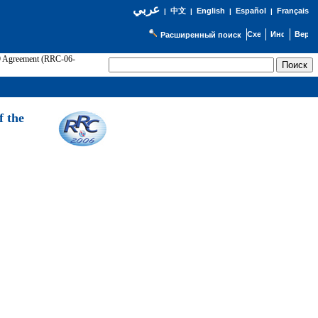
عربي
English
Español
Français
|
中文
|
|
|
Расширенный поиск
89 Agreement (RRC-06-
Э
f the