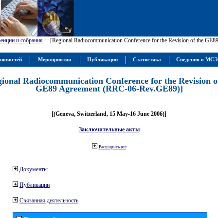
енции и собрания
:
: [Regional Radiocommunication Conference for the Revision of the GE
новостей
Мероприятия
Публикации
Статистика
Сведения о МС
gional Radiocommunication Conference for the Revision o
GE89 Agreement (RRC-06-Rev.GE89)]
[(Geneva, Switzerland, 15 May-16 June 2006)]
Заключительные акты
Расширить все
Документы
Публикации
Связанная деятельность