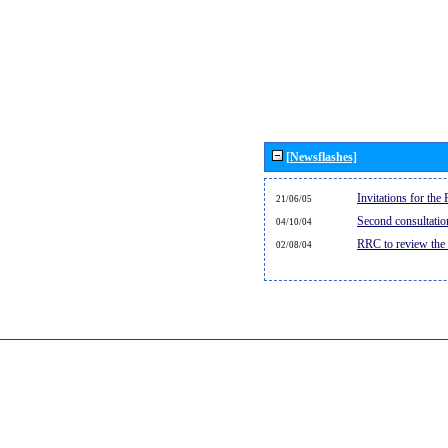
[Newsflashes]
Invitations for th
21/06/05
Second consultati
04/10/04
RRC to review the
02/08/04