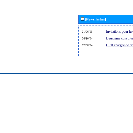
[Newsflashes]
Invitations pour 
21/06/05
Deuxième consultat
04/10/04
CRR chargée de rév
02/08/04