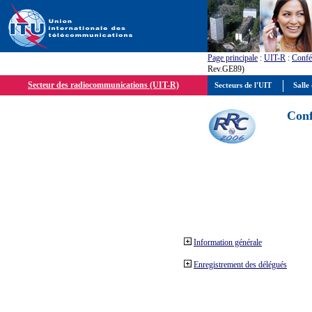
Page principale
:
UIT-R
:
Confé
Rev.GE89)
Secteur des radiocommunications (UIT-R)
Secteurs de l'UIT
Salle 
Conf
Information générale
Enregistrement des délégués