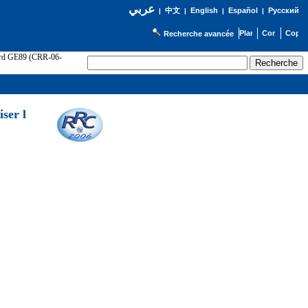
عربي
English
Español
Русский
|
中文
|
|
|
Recherche avancée
cord GE89 (CRR-06-
ser l