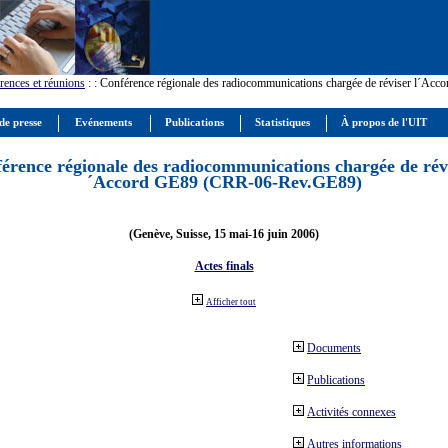
rences et réunions
:
: Conférence régionale des radiocommunications chargée de réviser l´Ac
de presse
Evénements
Publications
Statistiques
À propos de l'UIT
érence régionale des radiocommunications chargée de révi
´Accord GE89 (CRR-06-Rev.GE89)
(Genève, Suisse, 15 mai-16 juin 2006)
Actes finals
Afficher tout
Documents
Publications
Activités connexes
Autres informations