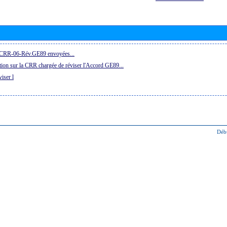
la CRR-06-Rév.GE89 envoyées...
ion sur la CRR chargée de réviser l'Accord GE89...
iser l
Déb