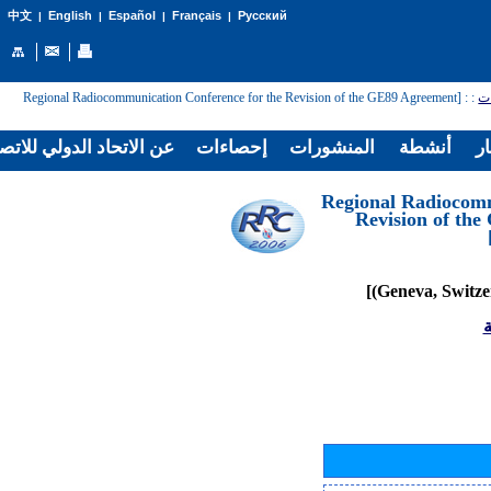
English
Español
Français
Русский
中文
|
|
|
|
: [Regional Radiocommunication Conference for the Revision of the GE89 Agreement
:
ات
ار
أنشطة
المنشورات
إحصاءات
عن الاتحاد الدولي للاتص
[Regional Radiocom
Revision of th
ة