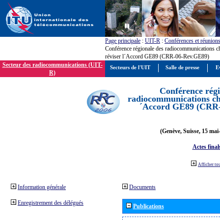
Page principale
:
UIT-R
:
Conférences et réunion
Conférence régionale des radiocommunications c
réviser l´Accord GE89 (CRR-06-Rev.GE89)
Secteur des radiocommunications (UIT-
Secteurs de l'UIT
Salle de presse
E
R)
Conférence régi
radiocommunications cha
´Accord GE89 (CRR
(Genève, Suisse, 15 mai
Actes final
Afficher to
Information générale
Documents
Enregistrement des délégués
Publications