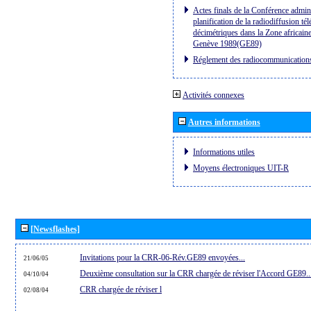
Actes finals de la Conférence admini
planification de la radiodiffusion té
décimétriques dans la Zone africaine
Genève 1989(GE89)
Réglement des radiocommunication
Activités connexes
Autres informations
Informations utiles
Moyens électroniques UIT-R
[Newsflashes]
Invitations pour la CRR-06-Rév.GE89 envoyées...
21/06/05
Deuxième consultation sur la CRR chargée de réviser l'Accord GE89..
04/10/04
CRR chargée de réviser l
02/08/04