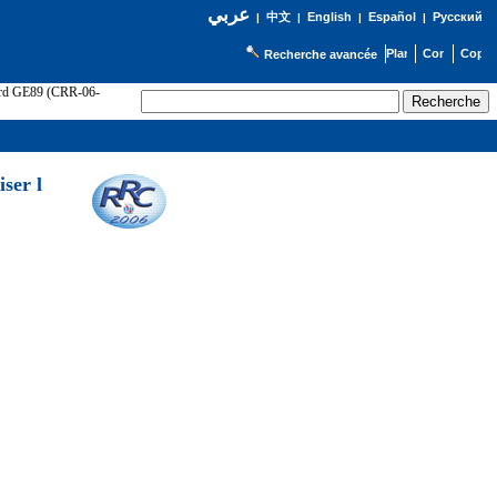
عربي
English
Español
Русский
|
中文
|
|
|
Recherche avancée
cord GE89 (CRR-06-
ser l