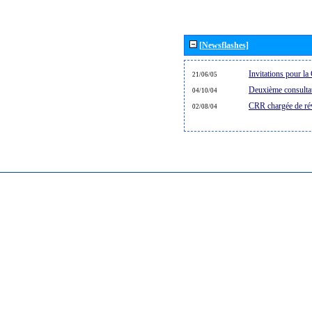
[Newsflashes]
Invitations pour 
21/06/05
Deuxième consultat
04/10/04
CRR chargée de rév
02/08/04