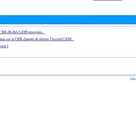
la CRR-06-Rév.GE89 envoyées...
ion sur la CRR chargée de réviser l'Accord GE89...
iser l
Déb