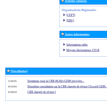
Activités connexes
Organisations Régionales
[CEPT]
[EBU]
Autres informations
Informations utiles
Moyens électroniques UIT-R
[Newsflashes]
Invitations pour la CRR-06-Rév.GE89 envoyées...
21/06/05
Deuxième consultation sur la CRR chargée de réviser l'Accord GE89..
04/10/04
CRR chargée de réviser l
02/08/04