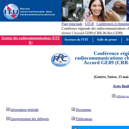
Page principale
:
UIT-R
:
Conférences et réunion
Conférence régionale des radiocommunications c
réviser l´Accord GE89 (CRR-06-Rev.GE89)
Secteur des radiocommunications (UIT-
Secteurs de l'UIT
Salle de presse
E
R)
Conférence régi
radiocommunications cha
´Accord GE89 (CRR
(Genève, Suisse, 15 mai
Actes final
Afficher to
Information générale
Documents
Enregistrement des délégués
Publications