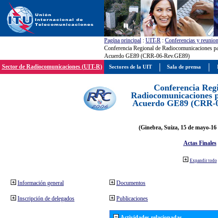
Pagína principal
:
UIT-R
:
Conferencias y reunio
Conferencia Regional de Radiocomunicaciones par
Acuerdo GE89 (CRR-06-Rev.GE89)
Sector de Radiocomunicaciones (UIT-R)
Sectores de la UIT
Sala de prensa
Conferencia Reg
Radiocomunicaciones pa
Acuerdo GE89 (CRR-
(Ginebra, Suiza, 15 de mayo-16 
Actas Finales
Expandir todo
Información general
Documentos
Inscripción de delegados
Publicaciones
Actividades relacionadas