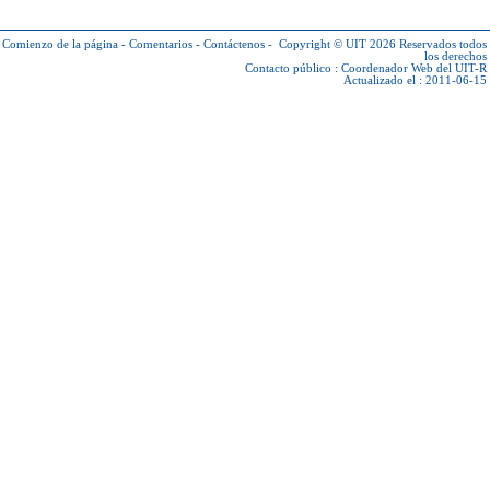
Comienzo de la página
-
Comentarios
-
Contáctenos
-
Copyright © UIT 2026
Reservados todos
los derechos
Contacto público :
Coordenador Web del UIT-R
Actualizado el : 2011-06-15