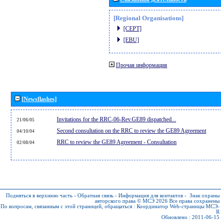
[Regional Organisations]
[CEPT]
[EBU]
Прочая информация
[Newsflashes]
Invitations for the RRC-06-Rev.GE89 dispatched...
21/06/05
Second consultation on the RRC to review the GE89 Agreement
04/10/04
RRC to review the GE89 Agreement - Consultation
02/08/04
Подняться в верхнюю часть
-
Обратная связь
-
Информация для контактов
-
Знак охраны
авторского права © МСЭ 2026
Все права сохранены
По вопросам, связанным с этой страницей, обращаться :
Координатор Web-страницы МСЭ-
R
Обновлено : 2011-06-15