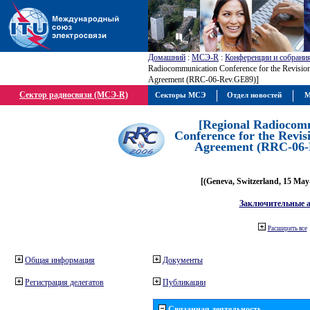
Домашний
:
МСЭ-R
:
Конференции и собрани
Radiocommunication Conference for the Revisio
Agreement (RRC-06-Rev.GE89)]
Сектор радиосвязи (МСЭ-R)
Секторы МСЭ
Отдел новостей
М
[Regional Radiocom
Conference for the Revis
Agreement (RRC-06-
[(Geneva, Switzerland, 15 May
Заключительные 
Расширить все
Общая информация
Документы
Регистрация делегатов
Публикации
Связанная деятельность