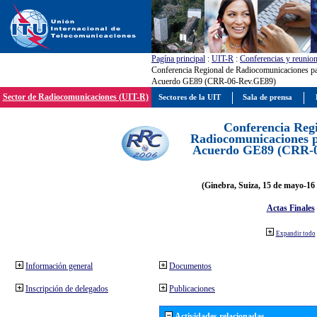
Pagína principal
:
UIT-R
:
Conferencias y reunio
Conferencia Regional de Radiocomunicaciones par
Acuerdo GE89 (CRR-06-Rev.GE89)
Sector de Radiocomunicaciones (UIT-R)
Sectores de la UIT
Sala de prensa
Conferencia Reg
Radiocomunicaciones pa
Acuerdo GE89 (CRR-
(Ginebra, Suiza, 15 de mayo-16 
Actas Finales
Expandir todo
Información general
Documentos
Inscripción de delegados
Publicaciones
Actividades relacionadas