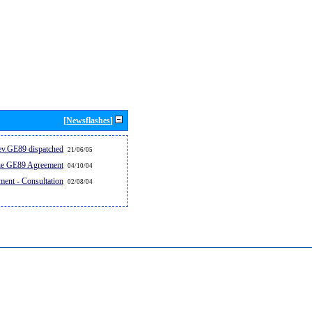
[Newsflashes]
v.GE89 dispatched...
21/06/05
the GE89 Agreement
04/10/04
ent - Consultation
02/08/04