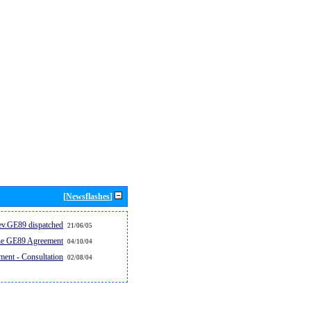
[Newsflashes]
v.GE89 dispatched...
21/06/05
the GE89 Agreement
04/10/04
ent - Consultation
02/08/04