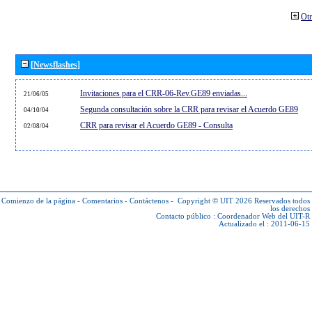
Otr
[Newsflashes]
Invitaciones para el CRR-06-Rev.GE89 enviadas...
21/06/05
Segunda consultación sobre la CRR para revisar el Acuerdo GE89
04/10/04
CRR para revisar el Acuerdo GE89 - Consulta
02/08/04
Comienzo de la página
-
Comentarios
-
Contáctenos
-
Copyright © UIT 2026
Reservados todos
los derechos
Contacto público :
Coordenador Web del UIT-R
Actualizado el : 2011-06-15