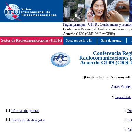
Pagína principal
:
UIT-R
:
Conferencias y reunio
Conferencia Regional de Radiocomunicaciones par
Acuerdo GE89 (CRR-06-Rev.GE89)
Sector de Radiocomunicaciones (UIT-R)
Sectores de la UIT
Sala de prensa
Conferencia Reg
Radiocomunicaciones pa
Acuerdo GE89 (CRR-
(Ginebra, Suiza, 15 de mayo-16 
Actas Finales
Expandir todo
Información general
Do
Inscripción de delegados
Pub
Act