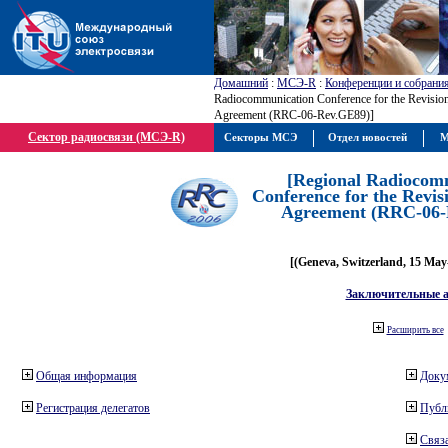
Домашний
:
МСЭ-R
:
Конференции и собрани
Radiocommunication Conference for the Revisio
Agreement (RRC-06-Rev.GE89)]
Сектор радиосвязи (МСЭ-R)
Секторы МСЭ
Отдел новостей
М
[Regional Radiocom
Conference for the Revis
Agreement (RRC-06-
[(Geneva, Switzerland, 15 May
Заключительные 
Расширить все
Общая информация
Доку
Регистрация делегатов
Публ
Связа