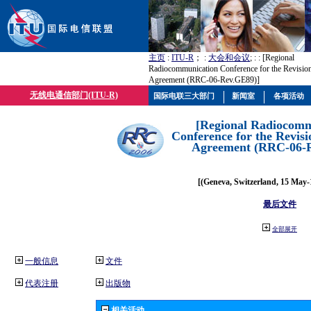
主页
:
ITU-R
； :
大会和会议
; :
: [Regional
Radiocommunication Conference for the Revisio
Agreement (RRC-06-Rev.GE89)]
无线电通信部门(ITU-R)
国际电联三大部门
新闻室
各项活动
[Regional Radiocomm
Conference for the Revisi
Agreement (RRC-06-
[(Geneva, Switzerland, 15 May-
最后文件
全部展开
一般信息
文件
代表注册
出版物
相关活动