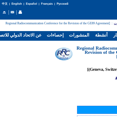
English
Español
Français
Русский
中文
|
|
|
|
: [Regional Radiocommunication Conference for the Revision of the GE89 Agreement
:
ات
ار
أنشطة
المنشورات
إحصاءات
عن الاتحاد الدولي للاتص
[Regional Radiocom
Revision of th
ة