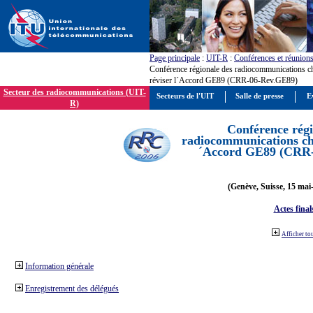
Page principale
:
UIT-R
:
Conférences et réunion
Conférence régionale des radiocommunications c
réviser l´Accord GE89 (CRR-06-Rev.GE89)
Secteur des radiocommunications (UIT-
Secteurs de l'UIT
Salle de presse
E
R)
Conférence régi
radiocommunications cha
´Accord GE89 (CRR
(Genève, Suisse, 15 mai
Actes final
Afficher to
Information générale
Enregistrement des délégués