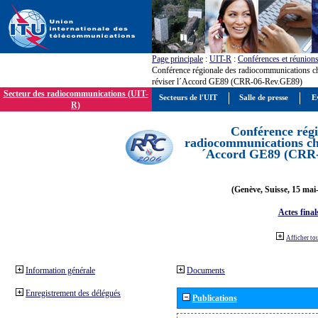
Page principale
:
UIT-R
:
Conférences et réunion
Conférence régionale des radiocommunications c
réviser l´Accord GE89 (CRR-06-Rev.GE89)
Secteur des radiocommunications (UIT-
Secteurs de l'UIT
Salle de presse
E
R)
Conférence régi
radiocommunications cha
´Accord GE89 (CRR
(Genève, Suisse, 15 mai
Actes final
Afficher to
Information générale
Documents
Enregistrement des délégués
Publications