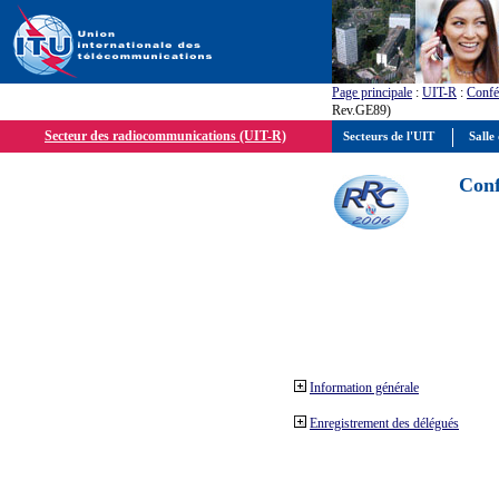
Page principale
:
UIT-R
:
Confé
Rev.GE89)
Secteur des radiocommunications (UIT-R)
Secteurs de l'UIT
Salle 
Conf
Information générale
Enregistrement des délégués