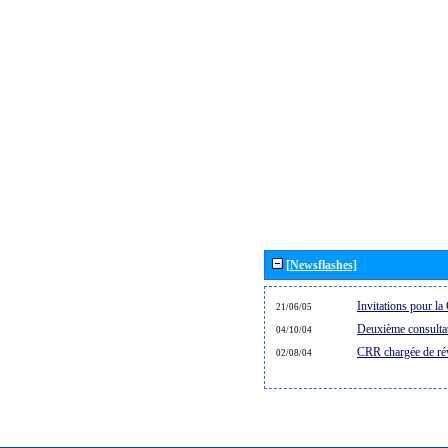
[Newsflashes]
Invitations pour 
21/06/05
Deuxième consultat
04/10/04
CRR chargée de rév
02/08/04