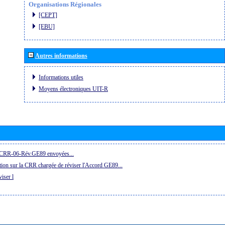
Organisations Régionales
[CEPT]
[EBU]
Autres informations
Informations utiles
Moyens électroniques UIT-R
la CRR-06-Rév.GE89 envoyées...
ion sur la CRR chargée de réviser l'Accord GE89...
iser l