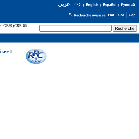
عربي
English
Español
Русский
|
中文
|
|
|
Recherche avancée
cord GE89 (CRR-06-
ser l