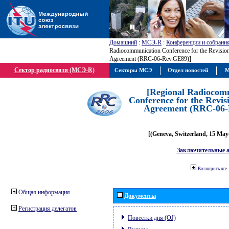
Домашний
:
МСЭ-R
:
Конференции и собрани
Radiocommunication Conference for the Revisio
Agreement (RRC-06-Rev.GE89)]
Сектор радиосвязи (МСЭ-R)
Секторы МСЭ
Отдел новостей
М
[Regional Radiocom
Conference for the Revis
Agreement (RRC-06-
[(Geneva, Switzerland, 15 May
Заключительные 
Расширить все
Общая информация
Документы
Регистрация делегатов
Повестки дня (OJ)