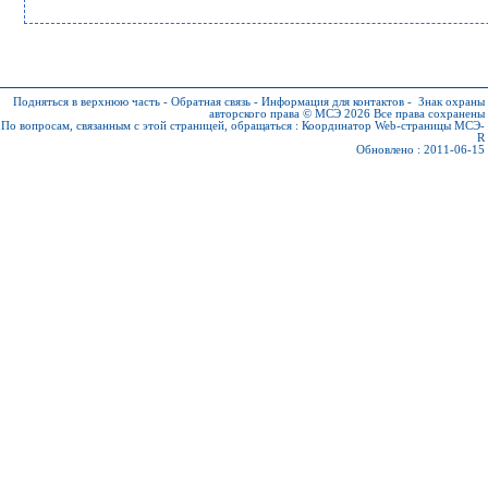
Подняться в верхнюю часть
-
Обратная связь
-
Информация для контактов
-
Знак охраны
авторского права © МСЭ 2026
Все права сохранены
По вопросам, связанным с этой страницей, обращаться :
Координатор Web-страницы МСЭ-
R
Обновлено : 2011-06-15