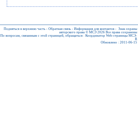
Подняться в верхнюю часть
-
Обратная связь
-
Информация для контактов
-
Знак охраны
авторского права © МСЭ 2026
Все права сохранены
По вопросам, связанным с этой страницей, обращаться :
Координатор Web-страницы МСЭ-
R
Обновлено : 2011-06-15