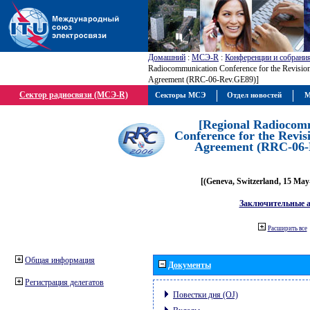
Домашний
:
МСЭ-R
:
Конференции и собрани
Radiocommunication Conference for the Revisio
Agreement (RRC-06-Rev.GE89)]
Сектор радиосвязи (МСЭ-R)
Секторы МСЭ
Отдел новостей
М
[Regional Radiocom
Conference for the Revis
Agreement (RRC-06-
[(Geneva, Switzerland, 15 May
Заключительные 
Расширить все
Общая информация
Документы
Регистрация делегатов
Повестки дня (OJ)