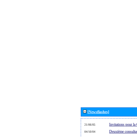
[Newsflashes]
Invitations pour 
21/06/05
Deuxième consultat
04/10/04