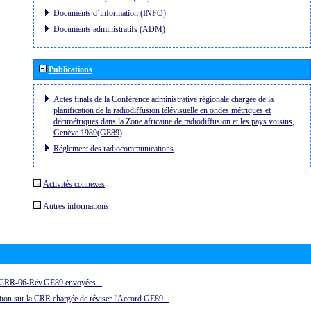
Documents d´information (INFO)
Documents administratifs (ADM)
Publications
Actes finals de la Conférence administrative régionale chargée de la
planification de la radiodiffusion télévisuelle en ondes métriques et
décimétriques dans la Zone africaine de radiodiffusion et les pays voisins,
Genève 1989(GE89)
Réglement des radiocommunications
Activités connexes
Autres informations
la CRR-06-Rév.GE89 envoyées...
ion sur la CRR chargée de réviser l'Accord GE89...