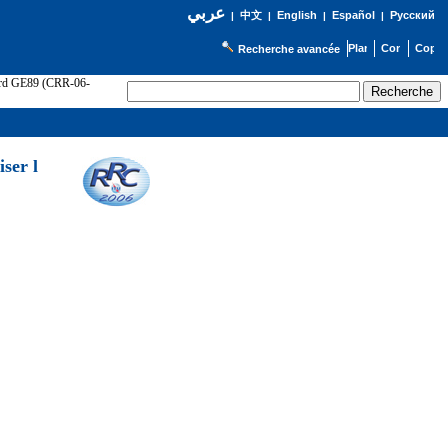
عربي
English
Español
Русский
|
中文
|
|
|
Recherche avancée
cord GE89 (CRR-06-
ser l