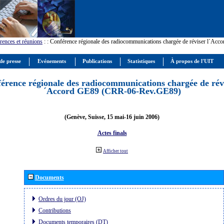
rences et réunions
:
: Conférence régionale des radiocommunications chargée de réviser l´Ac
de presse
Evénements
Publications
Statistiques
À propos de l'UIT
érence régionale des radiocommunications chargée de révi
´Accord GE89 (CRR-06-Rev.GE89)
(Genève, Suisse, 15 mai-16 juin 2006)
Actes finals
Afficher tout
Documents
Ordres du jour (OJ)
Contributions
Documents temporaires (DT)