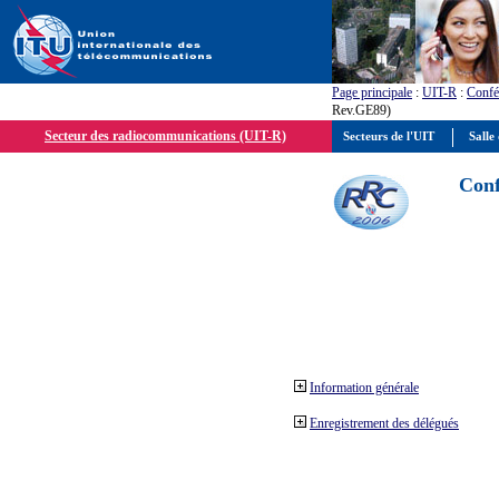
Page principale
:
UIT-R
:
Confé
Rev.GE89)
Secteur des radiocommunications (UIT-R)
Secteurs de l'UIT
Salle 
Conf
Information générale
Enregistrement des délégués