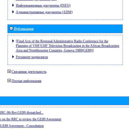
Информационные документы (INFO)
Административные документы (ADM)
Публикации
[Final Acts of the Regional Administrative Radio Conference for the
Planning of VHF/UHF Television Broadcasting in the African Broadcasting
Area and Neighbouring Countries, Geneva 1989(GE89)]
Регламент радиосвязи
Связанная деятельность
Прочая информация
e RRC-06-Rev.GE89 dispatched...
on on the RRC to review the GE89 Agreement
 GE89 Agreement - Consultation