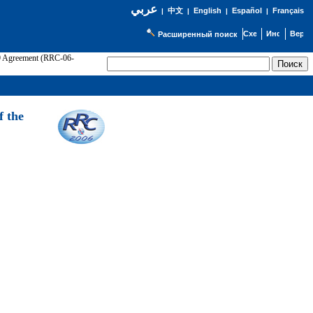
عربي
English
Español
Français
|
中文
|
|
|
Расширенный поиск
89 Agreement (RRC-06-
Э
f the