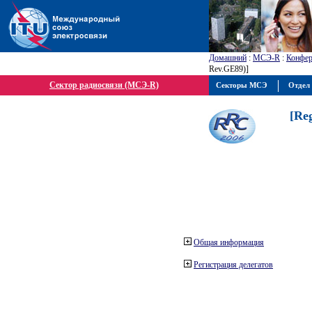
Домашний
:
МСЭ-R
:
Конфер
Rev.GE89)]
Сектор радиосвязи (МСЭ-R)
Секторы МСЭ
Отдел 
[Re
Общая информация
Регистрация делегатов