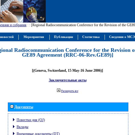
енции и собрания
:
: [Regional Radiocommunication Conference for the Revision of the GE
новостей
Мероприятия
Публикации
Статистика
Сведения о МС
gional Radiocommunication Conference for the Revision o
GE89 Agreement (RRC-06-Rev.GE89)]
[(Geneva, Switzerland, 15 May-16 June 2006)]
Заключительные акты
Расширить все
Документы
Повестки дня (OJ)
Вклады
Временные документы (DT)