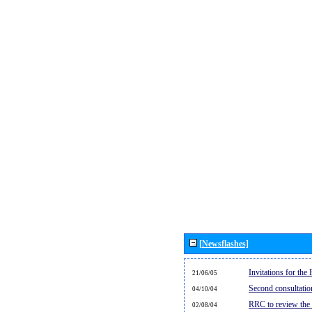
[Newsflashes]
Invitations for th
21/06/05
Second consultati
04/10/04
RRC to review the
02/08/04